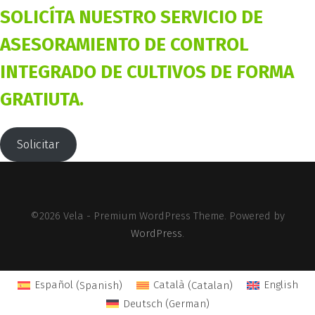
SOLICÍTA NUESTRO SERVICIO DE
ASESORAMIENTO DE CONTROL
INTEGRADO DE CULTIVOS DE FORMA
GRATIUTA.
Solicitar
©2026 Vela - Premium WordPress Theme. Powered by
WordPress
.
Español
(
Spanish
)
Català
(
Catalan
)
English
Deutsch
(
German
)