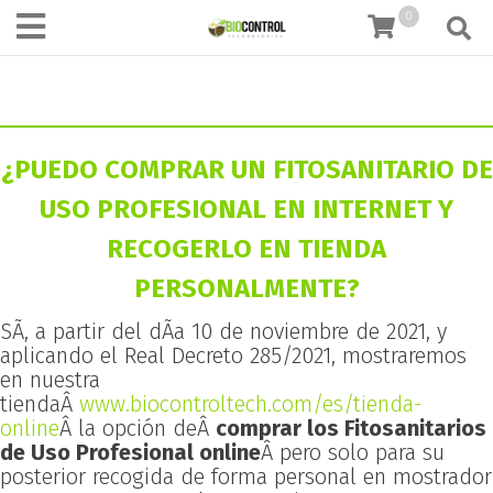
content
TIENDA ONLINE
0
¿PUEDO COMPRAR UN FITOSANITARIO DE
USO PROFESIONAL EN INTERNET Y
RECOGERLO EN TIENDA
PERSONALMENTE?
SÃ­, a partir del dÃ­a 10 de noviembre de 2021, y
aplicando el Real Decreto 285/2021, mostraremos
en nuestra
tiendaÂ
www.biocontroltech.com/es/tienda-
online
Â la opción deÂ
comprar los Fitosanitarios
de Uso Profesional online
Â pero solo para su
posterior recogida de forma personal en mostrador